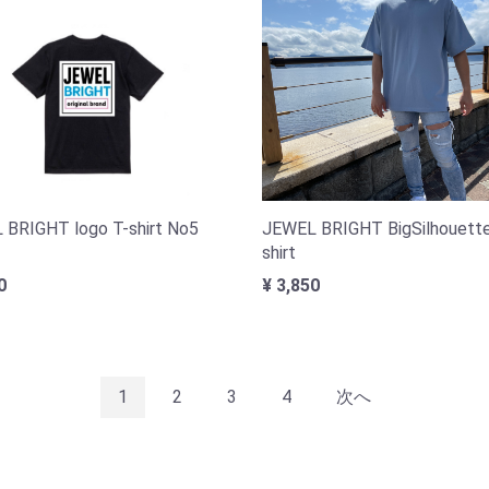
 BRIGHT logo T-shirt No5
JEWEL BRIGHT BigSilhouette
shirt
0
¥ 3,850
1
2
3
4
次へ