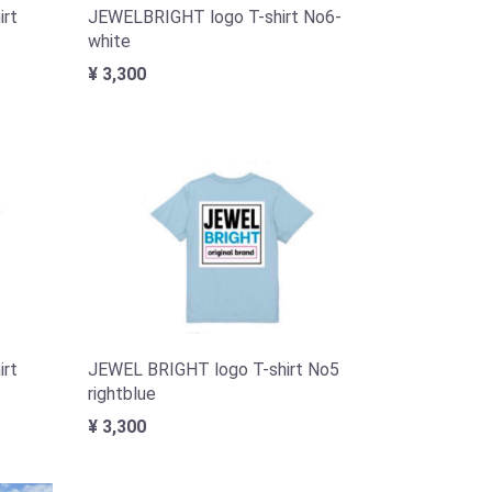
irt
JEWELBRIGHT logo T-shirt No6-
white
¥ 3,300
irt
JEWEL BRIGHT logo T-shirt No5
rightblue
¥ 3,300