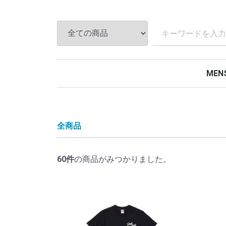
MEN
BIG 
パー
トレ
Tシャ
全商品
60
件
の商品がみつかりました。