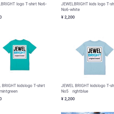
BRIGHT logo T-shirt No6-
JEWELBRIGHT kids logo T-sh
No6-white
0
¥ 2,200
BRIGHT kidslogo T-shirt
JEWEL BRIGHT kidslogo T-sh
intgreen
No5 rightblue
0
¥ 2,200