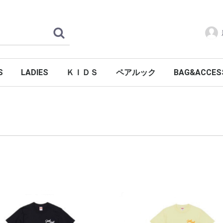
S
LADIES
ＫＩＤＳ
ペアルック
BAG&ACCES
SALE品
カー
ーナー
ツ
BIG SALE品
パーカー
トレーナー
Tシャツ
BIG SALE品
Tシャツ
パーカー
トレーナー
親子ペア割
ペアルック割
ペア パーカー
ペア トレーナー
新商品
ハンドバッグ
ペアルック